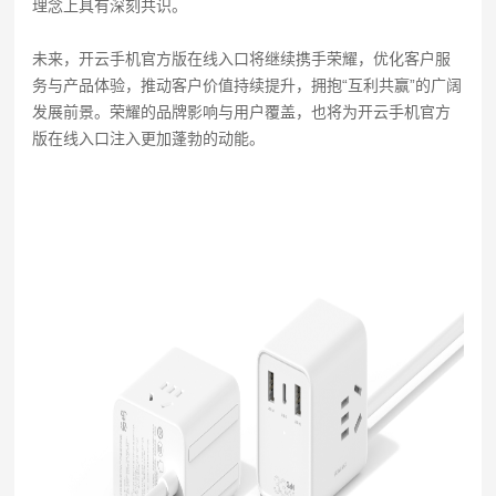
理念上具有深刻共识。
未来，开云手机官方版在线入口将继续携手荣耀，优化客户服
务与产品体验，推动客户价值持续提升，拥抱“互利共赢”的广阔
发展前景。荣耀的品牌影响与用户覆盖，也将为开云手机官方
版在线入口注入更加蓬勃的动能。