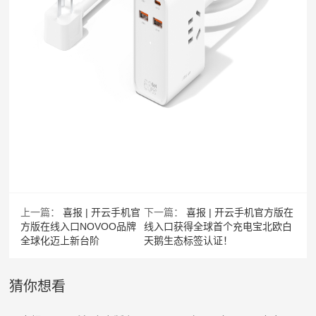
上一篇：
喜报 | 开云手机官
下一篇：
喜报 | 开云手机官方版在
方版在线入口NOVOO品牌
线入口获得全球首个充电宝北欧白
全球化迈上新台阶
天鹅生态标签认证！
猜你想看